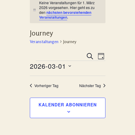
Keine Veranstaltungen für 1. März
2026 vorgesehen. Hier geht es zu
Hinweis
den
nächsten bevorstehenden
Veranstaltungen
.
Journey
Veranstaltungen
Journey
Veransta
Veranstalt
SUCHE
TAG
Veranstaltungen
Ansichte
2026-03-01
Suche
Navigati
Datum
und
wählen.
Vorheriger Tag
Nächster Tag
Ansichten,
Navigation
KALENDER ABONNIEREN