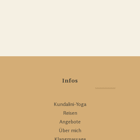
Infos
Kundalini-Yoga
Reisen
Angebote
Über mich
Klangmassage