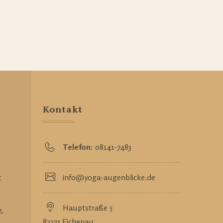
Kontakt
Telefon:
08141-7483
t
info@yoga-augenblicke.de
Hauptstraße 5
e,
82223 Eichenau