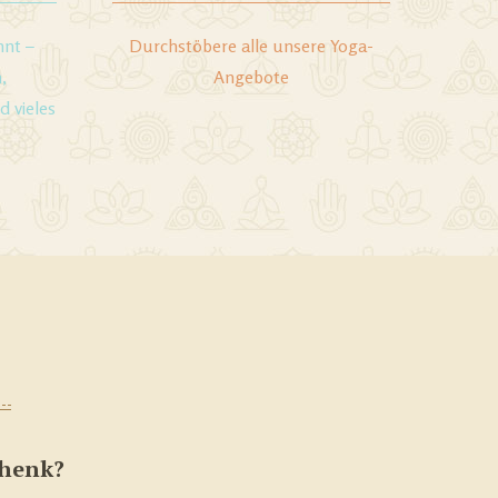
nnt –
Durchstöbere alle unsere Yoga-
,
Angebote
 vieles
chenk?