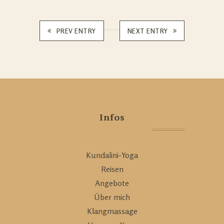
PREV ENTRY
NEXT ENTRY
Infos
Kundalini-Yoga
Reisen
Angebote
Über mich
Klangmassage