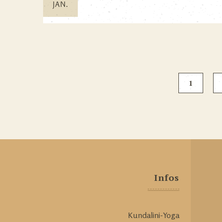
JAN.
1
Infos
Kundalini-Yoga