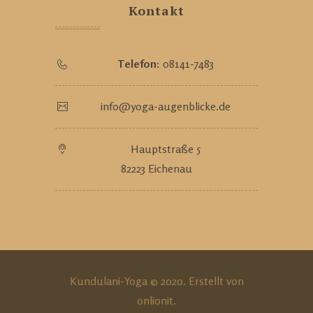
Kontakt
Telefon:
08141-7483
info@yoga-augenblicke.de
Hauptstraße 5
82223 Eichenau
Kundulani-Yoga © 2020. Erstellt von
onlionit
.