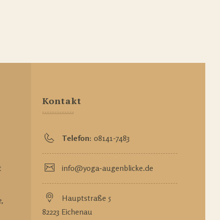
Kontakt
Telefon:
08141-7483
t
info@yoga-augenblicke.de
Hauptstraße 5
e,
82223 Eichenau