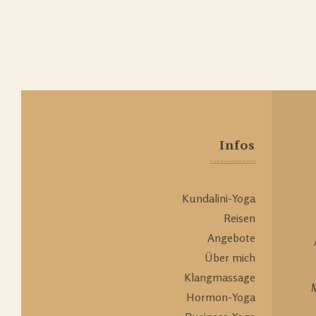
Infos
Kundalini-Yoga
Reisen
Angebote
Über mich
Klangmassage
M
Hormon-Yoga