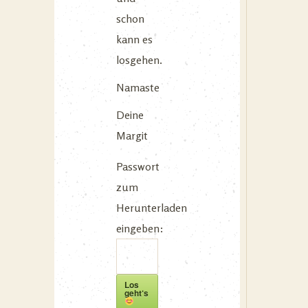
schon
kann es
losgehen.
Namaste
Deine
Margit
Passwort
zum
Herunterladen
eingeben:
Los
geht‘s