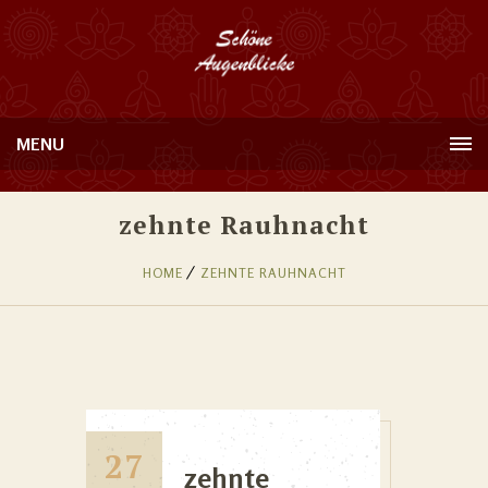
MENU
zehnte Rauhnacht
HOME
ZEHNTE RAUHNACHT
27
zehnte