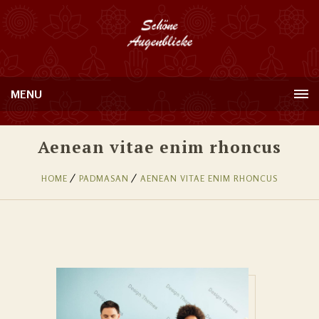
MENU
Aenean vitae enim rhoncus
HOME
PADMASAN
AENEAN VITAE ENIM RHONCUS