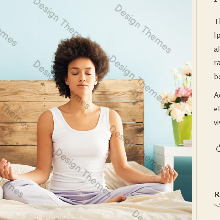
T
I
a
r
be
A
e
vi
R