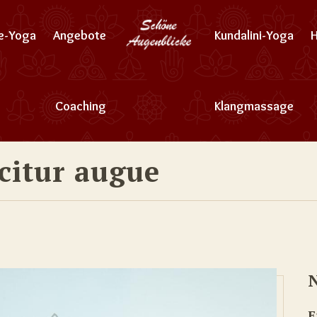
ne-Yoga
Angebote
Kundalini-Yoga
Coaching
Klangmassage
icitur augue
N
F