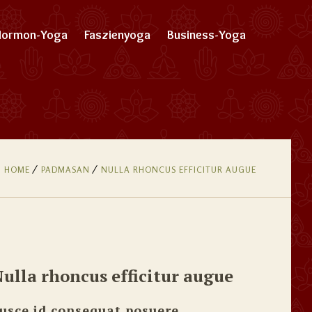
Hormon-Yoga
Faszienyoga
Business-Yoga
HOME
PADMASAN
NULLA RHONCUS EFFICITUR AUGUE
ulla rhoncus efficitur augue
usce id consequat posuere