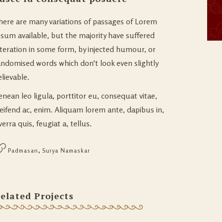
here are many variations of passages of Lorem
psum available, but the majority have suffered
lteration in some form, by injected humour, or
andomised words which don’t look even slightly
lievable.
enean leo ligula, porttitor eu, consequat vitae,
leifend ac, enim. Aliquam lorem ante, dapibus in,
verra quis, feugiat a, tellus.
,
Padmasan
Surya Namaskar
elated Projects