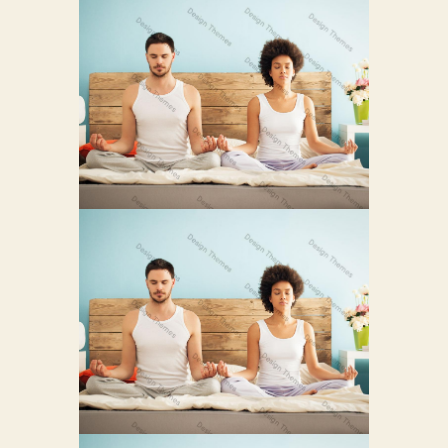
NULLA RHONCUS
EFFICITUR AUGUE
0
Fusce Id Consequat Posuere
MAURIS NEC NUNC
NEQUE
0
Praesent Sollicitudin Amet