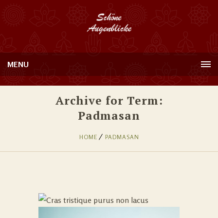
MENU
Archive for Term:
Padmasan
HOME
PADMASAN
CRAS TRISTIQUE
PURUS NON LACUS
1
Internal Spirit & Soul
Cleansing