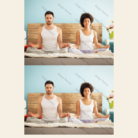
FUSCE AT SEMPER
TELLUS
0
Sed Interdum Varius Nullam
SUSPENDISSE
TEMPOR IACULIS
0
LEO
Integer Imperdiet Arcu Sed