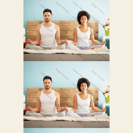
PROIN VENENATIS
FELIS
0
Vivamus Accumsan Leo Metus
AENEAN VITAE
ENIM RHONCUS
0
Cras Tortor Erat Cras Amet