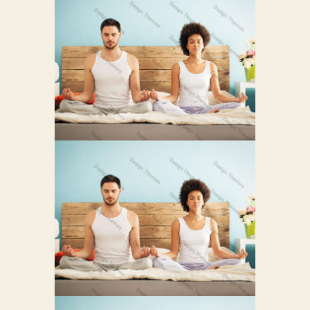
DUIS FERMENTUM
FELIS
2
Phasellus Tincidunt Ac Sed
QUISQUE ID
MAXIMUS LEO
0
Curabitur Nec Volutpat Sed