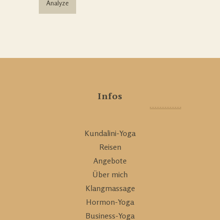
Analyze
Infos
Kundalini-Yoga
Reisen
Angebote
Über mich
Klangmassage
Hormon-Yoga
Business-Yoga