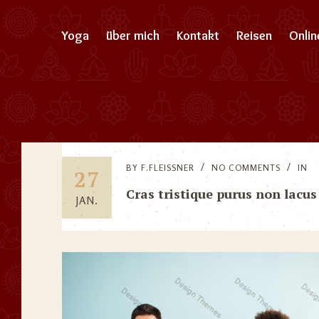
Yoga
über mich
Kontakt
Reisen
Onli
BY
F.FLEISSNER
NO COMMENTS
IN
27
Cras tristique purus non lacus
JAN.